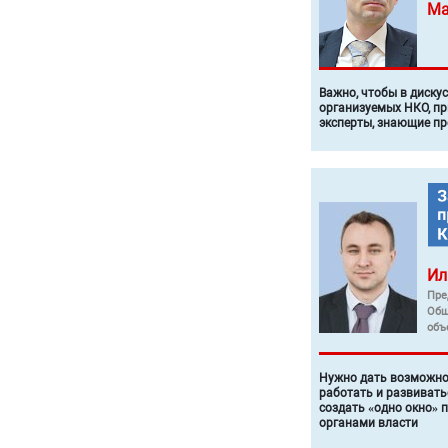
Ма
Важно, чтобы в диску
организуемых НКО, п
эксперты, знающие п
Ил
Пре
Общ
объ
Нужно дать возможно
работать и развивать
создать «одно окно» 
органами власти