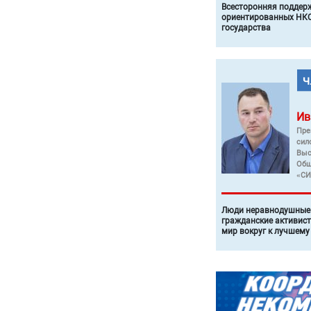
Всесторонняя поддер
ориентированных НКО
государства
Ив
Пре
сил
Выс
Общ
«СИ
Люди неравнодушные 
гражданские активист
мир вокруг к лучшему