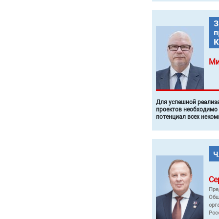
Ми
Для успешной реализ
проектов необходимо
потенциал всех неком
Се
Пре
Общ
орг
Рос