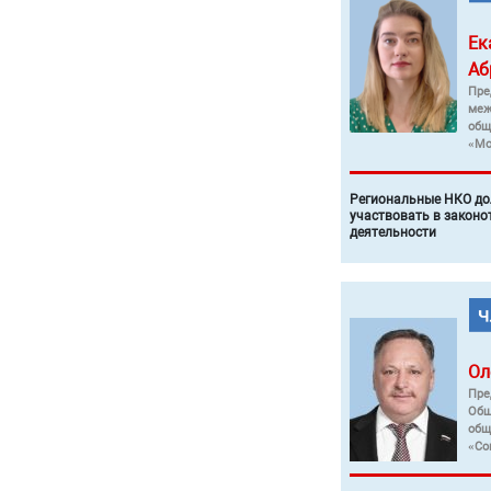
Ек
Аб
Пре
меж
общ
«Мо
Региональные НКО до
участвовать в законо
деятельности
Ол
Пре
Общ
общ
«Со