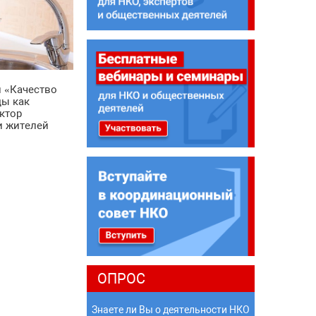
л «Качество
ды как
ктор
и жителей
ОПРОС
Знаете ли Вы о деятельности НКО