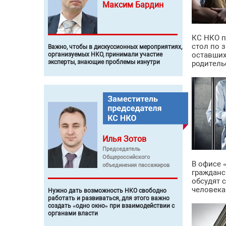
Максим
Бардин
КС НКО п
стол по з
Важно, чтобы в дискуссионных мероприятиях,
оставших
организуемых НКО, принимали участие
эксперты, знающие проблемы изнутри
родитель
Илья
Зотов
Председатель
Общероссийского
В офисе 
объединения пассажиров
гражданс
обсудят 
человека
Нужно дать возможность НКО свободно
работать и развиваться, для этого важно
создать «одно окно» при взаимодействии с
органами власти