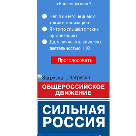
в Вашем регионе?
Нет, я ничего не знаю о
таких организациях
Я что-то слышал о таких
организациях
Да, я лично сталкивался с
деятельностью НКО
Загрузка ...