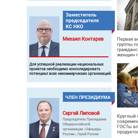
Михаил
Контарев
Первая в
группы п
гражданс
женщин п
Для успешной реализации национальных
проектов необходимо консолидировать
потенциал всех некоммерческих организаций.
Сергей
Липовой
Круглый 
Председатель Президиума
современ
Общероссийской
ГОСТы вл
организации «Офицеры
продукто
России», Герой России