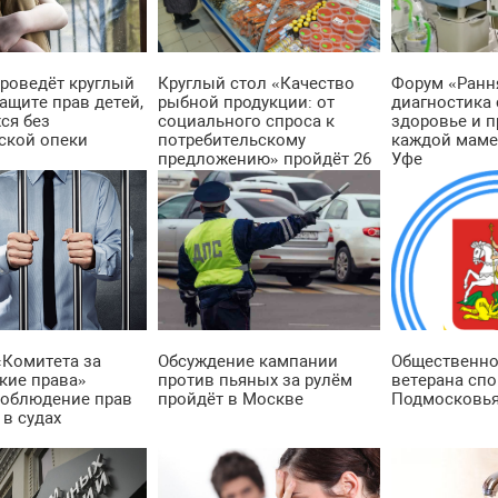
роведёт круглый
Круглый стол «Качество
Форум «Ранн
ащите прав детей,
рыбной продукции: от
диагностика 
ся без
социального спроса к
здоровье и 
ской опеки
потребительскому
каждой маме
предложению» пройдёт 26
Уфе
апреля
«Комитета за
Обсуждение кампании
Общественно
кие права»
против пьяных за рулём
ветерана спо
соблюдение прав
пройдёт в Москве
Подмосковь
 в судах