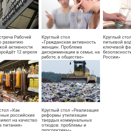
стреча Рабочей
Круглый стол
Круглый сто
о развитию
«Гражданская активность
питьевой во
кой активности
женщин. Проблема
ключевой фа
ройдёт 12 апреля
дискриминации в семье, на
безопасност
работе, в обществе»
России»
стол «Как
Круглый стол «Реализация
ные российские
реформы утилизации
ияют на качество
твердых коммунальных
в питания»
отходов: проблемы и
перспективы»