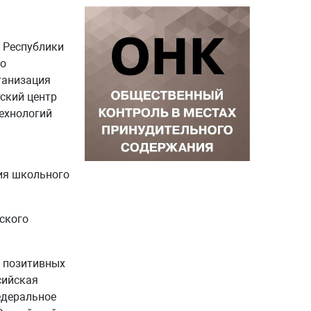
 Республики
во
ганизация
ский центр
технологий
ия школьного
ского
р позитивных
сийская
едеральное