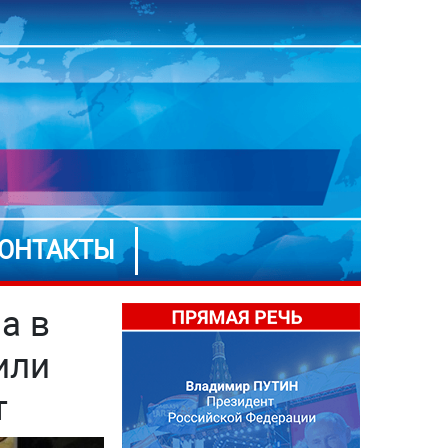
ОНТАКТЫ
а в
или
т