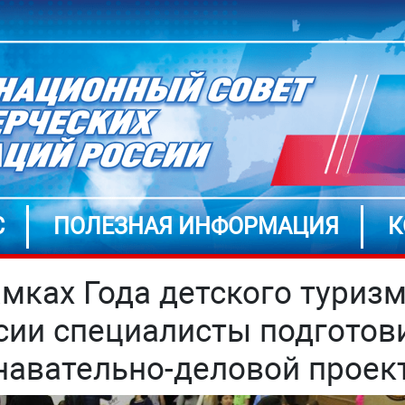
С
ПОЛЕЗНАЯ ИНФОРМАЦИЯ
К
амках Года детского туризм
сии специалисты подготов
навательно-деловой проек