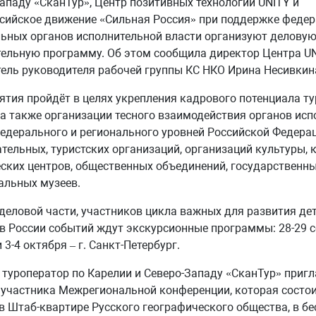
ападу «СканТур», Центр позитивных технологий UNITY и
сийское движение «Сильная Россия» при поддержке федер
ьных органов исполнительной власти организуют деловую
ельную программу. Об этом сообщила директор Центра UN
ель руководителя рабочей группы КС НКО Ирина Несивкин
тия пройдёт в целях укрепления кадрового потенциала ту
 а также организации тесного взаимодействия органов ис
едерального и регионального уровней Российской Федерац
тельных, туристских организаций, организаций культуры, к
ских центров, общественных объединений, государственны
альных музеев.
еловой части, участников цикла важных для развития де
в России событий ждут экскурсионные программы: 28-29 с
 3-4 октября – г. Санкт-Петербург.
туроператор по Карелии и Северо-Западу «СканТур» приг
участника Межрегиональной конференции, которая состои
в Штаб-квартире Русского географического общества, в б