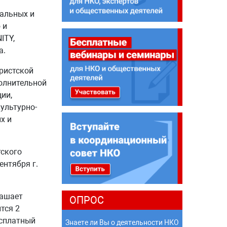
альных и
 и
ITY,
а.
ристской
полнительной
ии,
ультурно-
х и
тского
ентября г.
лашает
ОПРОС
тся 2
есплатный
Знаете ли Вы о деятельности НКО