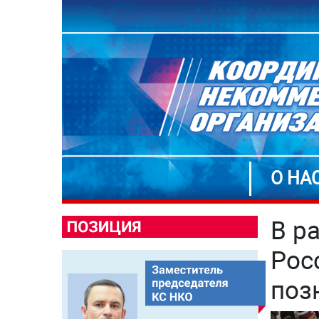
О НА
В р
Рос
поз