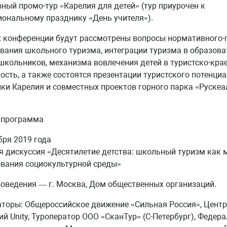
ный промо-тур «Карелия для детей» (тур приурочен к
ональному празднику «День учителя»).
 конференции будут рассмотрены вопросы нормативного-
вания школьного туризма, интеграции туризма в образов
школьников, механизма вовлечения детей в туристско-кр
ость, а также состоятся презентации туристского потенци
ки Карелия и совместных проектов горного парка «Рускеа
 программа
бря 2019 года
 дискуссия «Десятилетие детства: школьный туризм как 
вания социокультурной среды»
оведения — г. Москва, Дом общественных организаций.
торы: Общероссийское движение «Сильная Россия», Цент
ий Unity, Туроператор ООО «СканТур» (С-Петербург), Федер