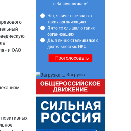
в Вашем регионе?
Нет, я ничего не знаю о
правового
таких организациях
Я что-то слышал о таких
ательный
организациях
аеведческую
Да, я лично сталкивался с
ала
деятельностью НКО
ла» и ОАО
Загрузка ...
механизм
р позитивных
альное