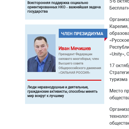
5-6 октя
Всесторонняя поддержка социально
Бесплатн
ориентированных НКО – важнейшая задача
государства
Организа
Карелия,
образова
«Русское
Республи
Иван
Мечишев
«Unity»,
Президент Федерации
силового многоборья, член
Высшего совета
17 октяб
Общероссийского движения
Стратеги
«СИЛЬНАЯ РОССИЯ»
туризма 
Люди неравнодушные и деятельные,
Место пр
гражданские активисты, способны менять
мир вокруг к лучшему
обществ
Организа
технолог
обществе