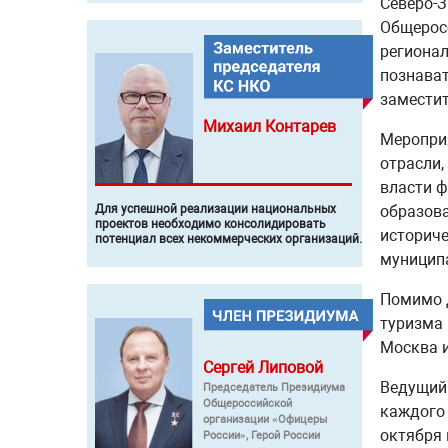
Северо-З
Общерос
регионал
познават
заместит
Михаил
Контарев
Мероприя
отрасли,
власти ф
образова
Для успешной реализации национальных
проектов необходимо консолидировать
историче
потенциал всех некоммерческих организаций.
муницип
Помимо д
туризма 
Москва и
Сергей
Липовой
Ведущий 
Председатель Президиума
Общероссийской
каждого 
организации «Офицеры
октября 
России», Герой России