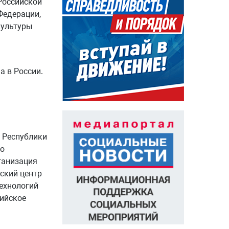
Российской
Федерации,
культуры
 в России.
 Республики
во
ганизация
ский центр
технологий
сийское