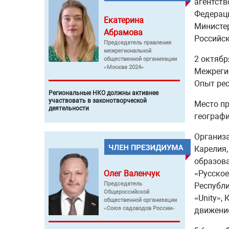
агентств
Федераци
Екатерина
Министер
Абрамова
Российс
Председатель правления
межрегиональной
2 октябр
общественной организации
«Москва 2024»
Межреги
Опыт ре
Региональные НКО должны активнее
участвовать в законотворческой
Место пр
деятельности
географ
Организа
Карелия,
образова
«Русское
Олег
Валенчук
Председатель
Республи
Общероссийской
«Unity»,
общественной организации
«Союз садоводов России»
движени