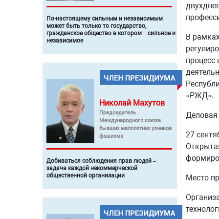
двухднев
професси
По-настоящему сильным и независимым
может быть только то государство,
гражданское общество в котором – сильное и
В рамках
независимое
регулиро
процесс 
деятельн
Республи
«РЖД».
Николай
Махутов
Председатель
Деловая
Международного союза
бывших малолетних узников
27 сентя
фашизма
Открытая
формиро
Добиваться соблюдения прав людей –
задача каждой некоммерческой
общественной организации
Место пр
Организа
технолог