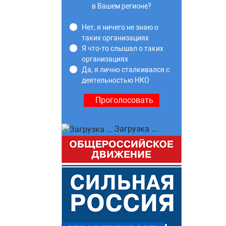
в Вашем регионе?
Нет, я ничего не знаю о
таких организациях
Я что-то слышал о таких
организациях
Да, я лично сталкивался с
деятельностью НКО
Загрузка ...