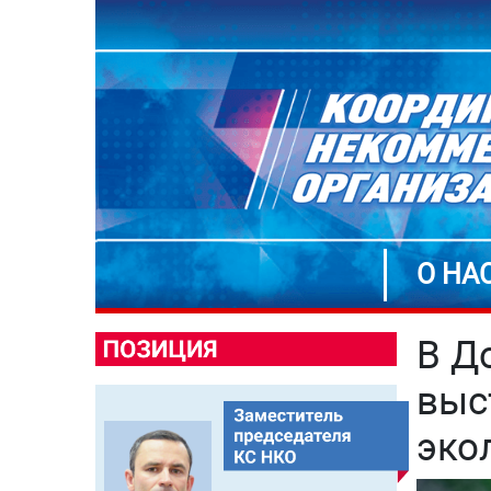
О НА
В Д
выс
эко