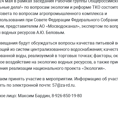
24 мая в рамках заседания Рабочей группы Общероссийск
ьные дела!» по вопросам экологии и реформе ТКО состоитс
Совета по вопросам агропромышленного комплекса и
ользования при Совете Федерации Федерального Собрани
и, представителем АО «Мосводоканал», экспертом по воп
 водных ресурсов А.Ю. Беловым.
овещания будут обсуждаться вопросы качества питьевой в
щей из систем централизованного водоснабжения; качест
ванной воды, реализуемой в торговых точках; факторы, 
ое воздействие на экологию водных ресурсов, а также пр
ния реализации национального проекта «Экология».
ем принять участие в мероприятии. Информацию об учас
ть по электронной почте: 57@za-rd.ru.
ое лицо: Максим Бардин, 8-926-850-19-80