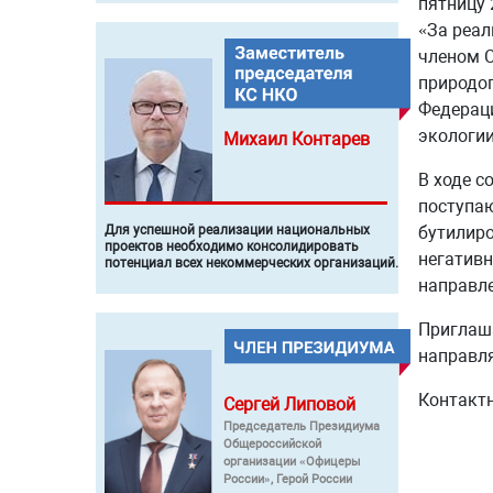
пятницу 
«За реал
членом 
природоп
Федераци
экологии
Михаил
Контарев
В ходе с
поступаю
бутилиро
Для успешной реализации национальных
проектов необходимо консолидировать
негативн
потенциал всех некоммерческих организаций.
направле
Приглаша
направля
Контактн
Сергей
Липовой
Председатель Президиума
Общероссийской
организации «Офицеры
России», Герой России