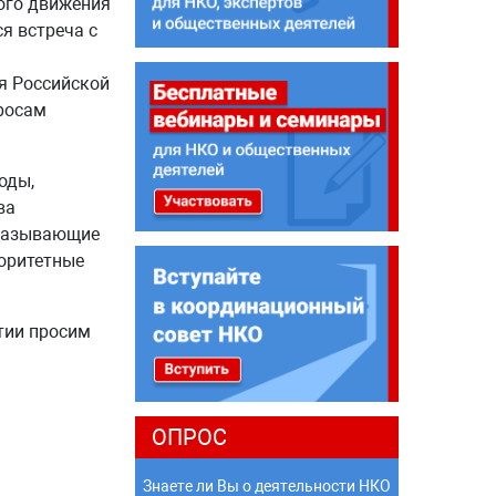
ого движения
я встреча с
я Российской
росам
оды,
ва
оказывающие
иоритетные
тии просим
ОПРОС
Знаете ли Вы о деятельности НКО