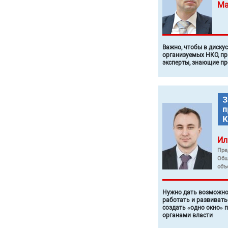
Ма
Важно, чтобы в диску
организуемых НКО, п
эксперты, знающие п
Ил
Пре
Общ
объ
Нужно дать возможно
работать и развивать
создать «одно окно» 
органами власти