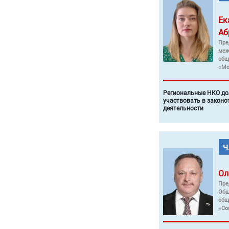
Ек
Аб
Пре
меж
общ
«Мо
Региональные НКО до
участвовать в законо
деятельности
Ол
Пре
Общ
общ
«Со