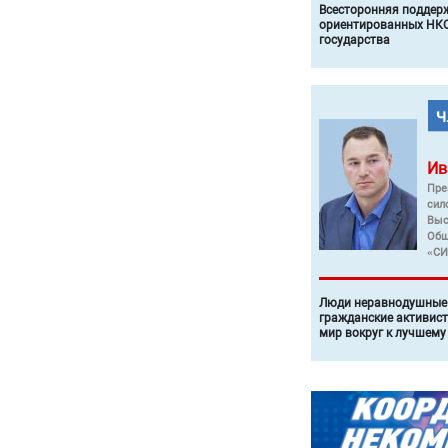
Всесторонняя поддер
ориентированных НКО
государства
Ив
Пре
сил
Выс
Общ
«СИ
Люди неравнодушные 
гражданские активист
мир вокруг к лучшему