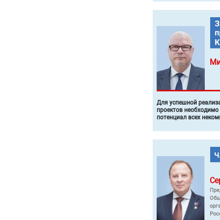
Ми
Для успешной реализ
проектов необходимо
потенциал всех неком
Се
Пре
Общ
орг
Рос