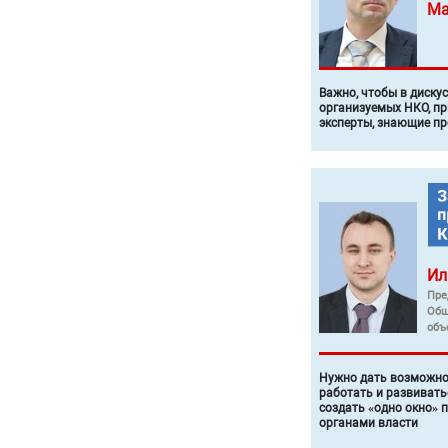
Ма
Важно, чтобы в диску
организуемых НКО, п
эксперты, знающие п
Ил
Пре
Общ
объ
Нужно дать возможно
работать и развивать
создать «одно окно» 
органами власти