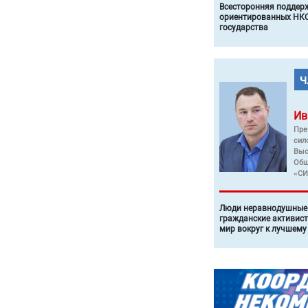
Всесторонняя поддер
ориентированных НКО
государства
Ив
Пре
сил
Выс
Общ
«СИ
Люди неравнодушные 
гражданские активист
мир вокруг к лучшему