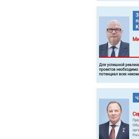
Ми
Для успешной реализ
проектов необходимо
потенциал всех неком
Се
Пре
Общ
орг
Рос