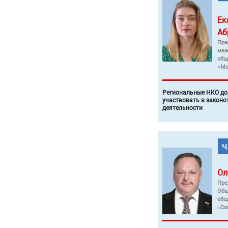
Ек
Аб
Пре
меж
общ
«Мо
Региональные НКО до
участвовать в законо
деятельности
Ол
Пре
Общ
общ
«Со